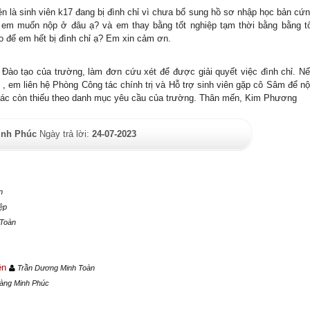
 là sinh viên k17 đang bị đình chỉ vì chưa bổ sung hồ sơ nhập học bản cứ
 em muốn nộp ở đâu ạ? và em thay bằng tốt nghiệp tạm thời bằng bằng t
 để em hết bị đình chỉ ạ? Em xin cảm ơn.
Đào tạo của trường, làm đơn cứu xét để được giải quyết việc đình chỉ. N
 , em liên hệ Phòng Công tác chính trị và Hỗ trợ sinh viên gặp cô Sâm để n
khác còn thiếu theo danh mục yêu cầu của trường. Thân mến, Kim Phương
inh Phúc
Ngày trả lời:
24-07-2023
n
ệp
Toàn
iên
Trần Dương Minh Toàn
àng Minh Phúc