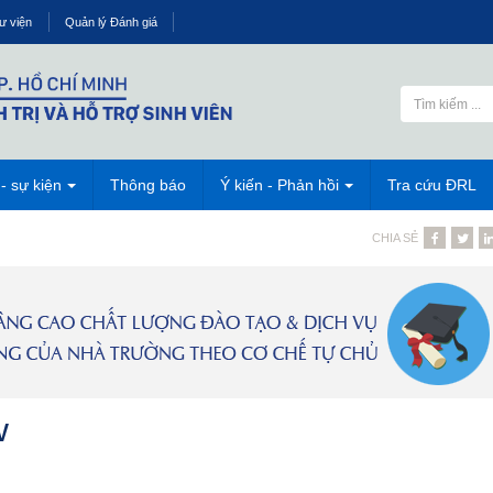
ư viện
Quản lý Đánh giá
 - sự kiện
Thông báo
Ý kiến - Phản hồi
Tra cứu ĐRL
CHIA SẺ
V