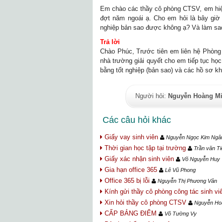
Em chào các thầy cô phòng CTSV, em hiện
đợt năm ngoái ạ. Cho em hỏi là bây giờ
nghiệp bản sao được không ạ? Và làm sao
Trả lời
Chào Phúc, Trước tiên em liên hệ Phòng 
nhà trường giải quyết cho em tiếp tục học
bằng tốt nghiệp (bản sao) và các hồ sơ 
Người hỏi:
Nguyễn Hoàng M
Các câu hỏi khác
Giấy vay sinh viên
Nguyễn Ngọc Kim Ngâ
Thời gian học tập tại trường
Trần văn Ti
Giấy xác nhận sinh viên
Võ Nguyễn Huy 
Gia hạn office 365
Lê Vũ Phong
Office 365 bị lỗi
Nguyễn Thị Phương Vân
Kính gửi thầy cô phòng công tác sinh v
Xin hỏi thầy cô phòng CTSV
Nguyễn Ho
CẤP BẢNG ĐIỂM
Võ Tường Vy