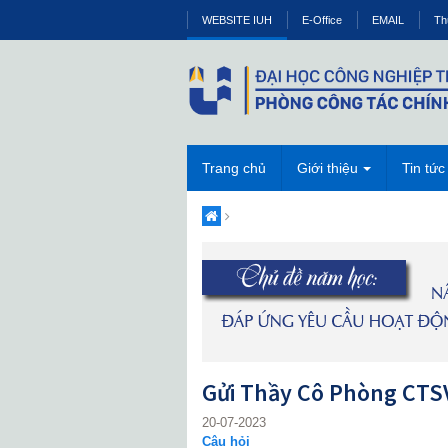
WEBSITE IUH
E-Office
EMAIL
Th
Trang chủ
Giới thiệu
Tin tức
Gửi Thầy Cô Phòng CTS
20-07-2023
Câu hỏi