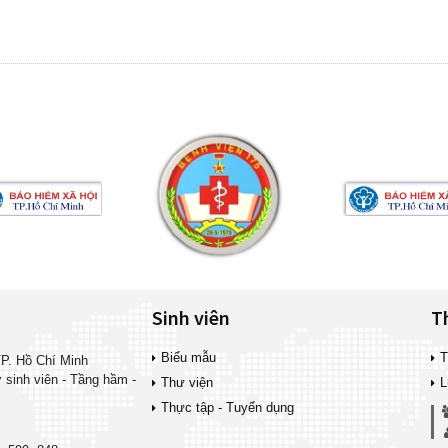
Sinh viên
T
Biểu mẫu
T
P. Hồ Chí Minh
ợ sinh viên - Tầng hầm -
Thư viện
L
Thực tập - Tuyển dụng